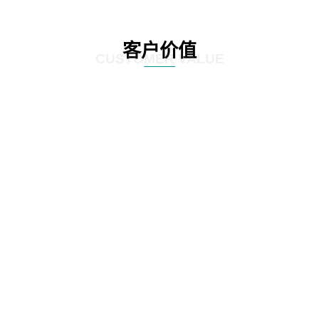
客户价值
CUSTOMER VALUE
01
优化采购流程，提高采购效率：通过应用先进的技术手段，实现了采购流程的
自动化和智能化，企业可以实时获取供应商信息、产品报价、库存情况等数
据，快速做出采购决策，缩短了采购周期，减少了人工干预和错误率。
02
降低采购成本，提升盈利能力：通过精准的数据分析和预测，帮助企业优化库
存管理和采购计划，避免了库存积压和浪费，降低了库存成本。同时，通过与
供应商建立长期稳定的合作关系，实现采购价格的优化，进一步降低了采购成
本，提升了企业的盈利能力。
03
提升采购透明度，加强合规管理：通过建立透明的采购流程和信息共享机制，
提高了采购活动的透明度，减少了腐败和违规行为的发生。同时，解决方案还
提供了合规管理功能，帮助企业规范采购行为，确保采购活动符合相关法律法