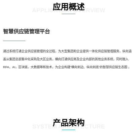
应用概述
APPLICATION OVERVIEW
智慧供应链管理平台
通过系统打通企业供应链管理的全过程，为大型集团和企业提供一体化供应链管理服务，纵向涵
盖从集团总部集中化采购及大区业务，横向打通供应商及企业内部的其他业务系统，同时融入
RPA、AI，区块链，大数据等新技术，为企业构建“横向到边、纵向到底”的智慧供应链生态圈 。
产品架构
SYSTEM ARCHITECTURE