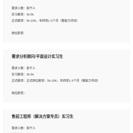
工作要求:
需求人数：若干人
1. 熟悉 Javascript, CSS, HTML, Vue, Git;
实习薪资：3k-5k
2. 熟悉前端常用框架, 能独立完成设计给予的 UI 效果;
正式薪资：5k-10K，年终奖1-3个月（看能力浮动）
3. 有良好的代码习惯, 低级错误出现频率低;
4. 具备优秀的沟通和协调能力，能承受比较大的工作压力;
岗位职责:
5. 自我驱动力强, 能自主学习新知识新技术, 并具有较强的自学能力;
1. 为企业客户提供软件技术服务。包括安装、升级、配置、调优、故障诊断等工
6. 了解前端设计及后端开发, 可快速和同事对接工作;
作；
7. 了解或熟悉 WebGL 及相关框架优先。
2. 在此基础上，并能为客户提供客户化技术支持方案，提升软件使用效率与价值。
需求分析顾问/平面设计实习生
任职要求:
需求人数：若干人
1. 计算机专业相关背景；
实习薪资：3k-5k
2. 自我学习和动手能力强，对操作系统、数据库有一定基础和兴趣；
正式薪资：正式岗位薪资：5k-10K，年终奖1-3个月（看能力浮动）
3.沟通能力强、有基础客户服务意识。
岗位职责：
1、 沟通客户需求，分析其实施的可行性，辅助项目经理完成展示策划、设计；
2、 把握设计时间节点，控制设计进度，完成展示设计任务；
3、配合平面设计师完成项目最终的整体汇报方案；参与项目例会，项目完工总结报
售前工程师（解决方案专员）实习生
告，设计项目文件管理和资料库维护；
4、 创新设计表现形式，优化流程、提高设计工作效率；
需求人数：若干人
5、 设计内容包括但不限于：展厅/博物馆/展馆的规划与空间设计，人机界面设计，