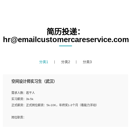
简历投递：
hr@emailcustomercareservice.com
分类1
分类2
分类3
空间设计师实习生（武汉）
需求人数：若干人
实习薪资：3k-5k
正式薪资：正式岗位薪资：5k-10K，年终奖1-3个月（看能力浮动）
岗位职责：
1、 沟通客户需求，分析其实施的可行性，辅助项目经理完成展示策划、设计；
2、 把握设计时间节点，控制设计进度，完成展示设计任务；