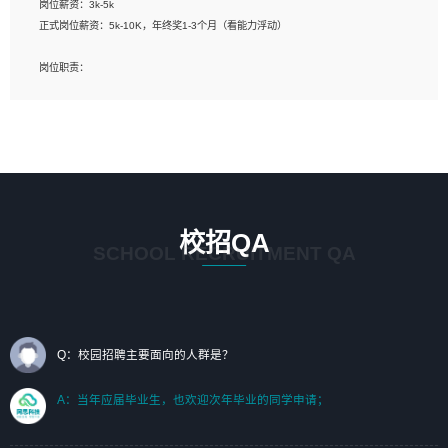
岗位薪资：3k-5k
标志及吉祥物设计，效果图后期处理等。
正式岗位薪资：5k-10K，年终奖1-3个月（看能力浮动）
岗位要求：
岗位职责：
1、艺术设计类相关专业；（其中需求分析顾问不限专业）
1、完成主要工作：项目解决方案策划与编写，项目投标方案编写、项目申报方案编
2、热爱展览展示设计工作，熟悉行业动向，设计专业知识和产品专业知识；
写；
3、具有良好的人际沟通、准确判断客户需求并执行的能力、较强的团队合作能力和
2、人才队伍建设：完善SPL人才沉淀，积聚力量，为公司各省项目打单提供全面支
服务意识。
撑。
任职要求：
1. 熟悉 Javascript, CSS, HTML, Vue, Git;
校招QA
2. 熟悉 前端常用框架, 能独立完成设计给予的 UI 效果;
SCHOOL RECRUITMENT QA
3. 有良好的代码习惯, 低级错误出现频率低;
4. 具备优秀的沟通和协调能力，能承受比较大的工作压力;
5. 自我驱动力强, 能自主学习新知识新技术, 并具有较强的自学能力;
6. 了解前端设计及后端开发, 可快速和同事对接工作;
7. 了解或熟悉 WebGL 及相关框架优先。
Q：校园招聘主要面向的人群是？
（岗位人员专职于行业应用解决方案、项目申报方案、投标方案的策划编写）
A：当年应届毕业生，也欢迎次年毕业的同学申请；