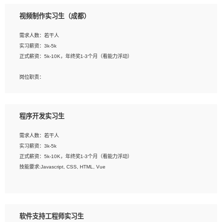
3、配合平面设计师完成项目最终的整体汇报方案；参与项目例会，项目完工总结报
视频制作实习生（成都）
告，设计项目文件管理和资料库维护；
4、 创新设计表现形式，优化流程、提高设计工作效率；
需求人数：若干人
5、 设计内容包括但不限于：展厅/博物馆/展馆的规划与空间设计，人机界面设计，
实习薪资：3k-5k
标志及吉祥物设计，效果图后期处理等。
正式薪资：5k-10K，年终奖1-3个月（看能力浮动）
岗位要求：
岗位职责：
1、艺术设计类相关专业；
1、各类企业宣传片视频的剪辑和片头片尾包装；
2、热爱展览展示设计工作，熟悉行业动向，设计专业知识和产品专业知识；
2、广告片的后期剪辑与整体特效合成；
3、具有良好的人际沟通、准确判断客户需求并执行的能力、较强的团队合作能力和
3、特效及动画制作并了解后期合成软件。
服务意识。
程序开发实习生
岗位要求：
需求人数：若干人
1、热爱影视，责任心强，有强烈的兴趣和后期制作的主观能动性；
实习薪资：3k-5k
2、熟练使用After Effect、Photo Shop、熟练掌握视频剪辑和特效包装软件；
正式薪资：5k-10K，年终奖1-3个月（看能力浮动）
3、能对影片后期进行整体调色控制，具备一定审美感；
技能要求:Javascript, CSS, HTML, Vue
4、在剪辑上会思考，有一定编导思维；
5、踏实， 勤奋，愿意在工作中不断学习，提高自我；
工作职责：
6、能与同事友好相处。
1. 负责公司的前端项目的开发;
2. 负责公司已有项目的维护及迭代;
软件支持工程师实习生