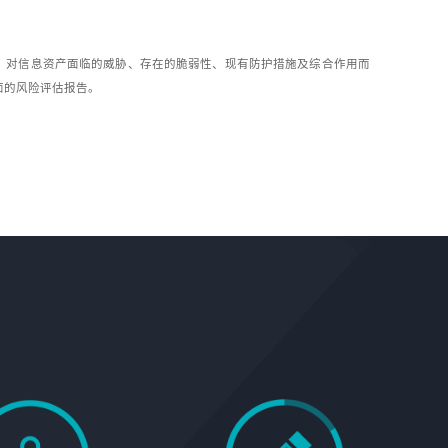
，对信息资产面临的威胁、存在的脆弱性、现有防护措施及综合作用而
面的风险评估报告。