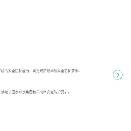
系统的安全防护能力，满足现阶段网络安全防护要求。
，满足了国家以及集团相关网络安全防护要求。