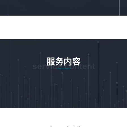
服务内容
service content