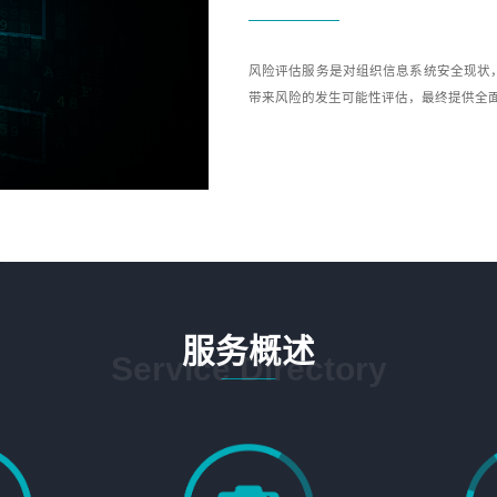
风险评估服务是对组织信息系统安全现状
带来风险的发生可能性评估，最终提供全
服务概述
Service Directory