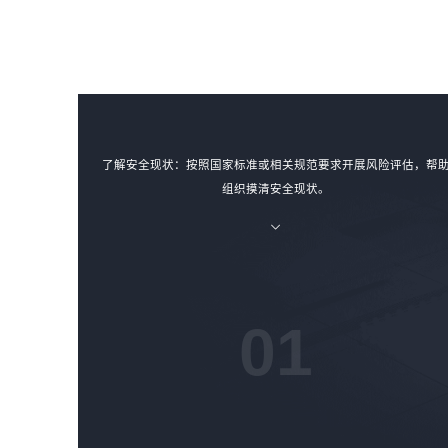
了解安全现状：按照国家标准或相关规范要求开展风险评估，帮
组织摸清安全现状。
01