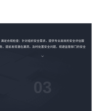
满足合规检查：针对组织安全需求，提供专业高效的安全评估服
务，提前发现潜在漏洞，及时处置安全问题，规避监管部门的安全
通报，从容应对监管要求的合规性检查。
03