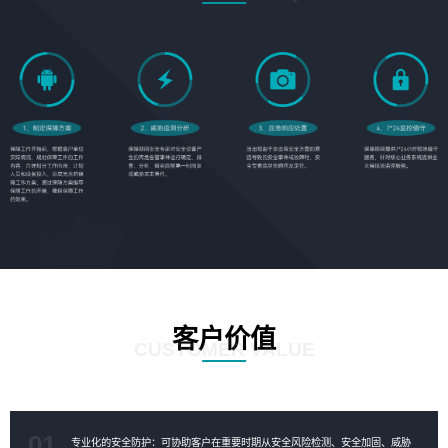
客户价值
CUSTOMER VALUE
01
专业化的安全防护：可协助客户在重要时期从安全风险检测、安全加固、威胁