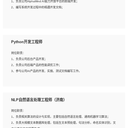
1、负责公司AlphaMind AI能力开放平台的前端开发；
3、具备良好的交流协调能力，有较强的责任感、工作积极主动；
2、编写系统开发过程中的相遇开发文档；
4、有较强的系统需求分析、文档编写能力、沟通能力；
5、具备与多团队合作的经验，良好团队协作精神；
岗位要求：
1、全日制本科及以上学历，计算机相关专业毕业，一年以上前端开发工作经验；
2、熟练掌握HTML、CSS、JavaScript等web相关技术；
Python开发工程师
3、熟悉react/vue/angular任何一种前端框架，熟悉react优先；
4、熟悉webpack配置和git操作；
岗位职责：
5、善于沟通，具有团队意识；
1、负责公司后台产品开发；
2、负责公司后端产品的性能调优工作；
3、参与公司AI产品的开发、实施、测试文档编写工作。
岗位要求:
1、计算机相关专业，本科及以上学历，2年以上后端开发经验，有过运营商项目经
NLP自然语言处理工程师（济南）
验的更佳；
2、熟练python编程语言，熟悉服务端开发流程，熟悉常见的算法和数据结构；
岗位职责：
3、熟悉数据库开发，熟悉Mysql、Oracle、MongoDb数据库应用开发其中一种；
1、负责相关算法的设计与实现，主要包括自然语言处理、通用机器学习算法；
4、熟悉Python Wed框架（Django/Flask...）代码能力优秀，熟悉编码规范和具备
2、负责大规模文本数据库处理，包括生文本预处理，句法分析，命名实体识别，文
良好的文档编写能力）；