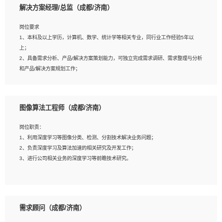
解决方案经理/总监（成都/济南）
岗位要求
岗位要求：
1、本科及以上学历，计算机、数学、统计学等相关专业，同行业工作经验5年以
1、全日制统招本科及以上学历，计算机相关专业毕业，5年以上开发工作经验；
上；
2、具有扎实的java编程功底和良好的编码习惯，有分布式、多线程及高并发系统开
2、具备需求分析、产品/解决方案策划能力，可独立完成需求调研、需求整理与分析
发经验和性能调优经验尤佳；熟悉JVM调优；掌握基础中间件、基础架构方案和云
和产品/解决方案规划工作；
平台、云产品功能特性，熟练使用相关平台的功能和了解其背后实现机制；
3、逻辑缜密，对用户产品/解决方案体验敏感，对数据敏感，有产品/解决方案意
3、精通主流开发框架经验，精通一门主流开发语言；熟悉主流开源框架源码；
识，有主见，以数据为驱动，以结果为导向；
4、具有一定的大中型项目参与经验，有中间件、基础组件和框架的研发经验，具备
4、具有丰富的AI产品/解决方案解决方案经验，能够针对客户的需求，快速响应输出
研发管理流程建设经验；
图像算法工程师（成都/济南）
相关的解决方案，包括视频分析、图像识别、NLP、OCR、机器学习等；
5、熟悉Spring、Mybatis等开源框架和常用apache组件,熟悉Web服务端开发的各
5、具备AI技术背景，掌握TensorFlow、PyTorch、Spark MLlib、SK-Learn等常见
种常用框架和技术Springboot、Shiro、springcloud等；熟悉Linux常用命令和了解
岗位职责：
AI算法框架，对人脸识别、目标检测、图像识别、OCR、NLP等AI算法有深刻理
常用脚本语言，较丰富的线上系统运维经验，复杂问题排查思路清晰。
1、利用深度学习等图像分类、检测、分割技术解决业务问题；
解。具有AI平台级产品/解决方案从业经验者优先。具有大数据技术背景者优先；
2、负责深度学习及算法加速的相关研究及开发工作；
6、具备良好的客户意识与沟通能力，善于学习思考、创新与团队协作，认真负责、
3、进行公司相关业务的深度学习等前瞻技术研究。
执行力与抗压力强。
岗位要求：
1、统招本科以上学历，图形图像、计算机或数学相关专业；
需求顾问（成都/济南）
2、2年以上图像处理开发经验，熟悉python和spark开发；
3、熟练使用TensorFlow、Theano、Keras 及 Caffe 任意一种主流深度学习框架搭