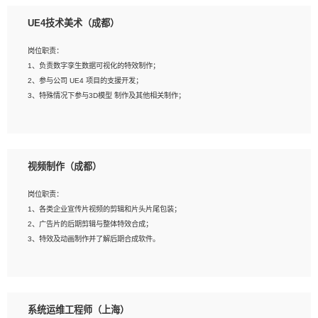
1、全日制本科相关专业，具有相关开发经验?年以上；
UE4技术美术（成都）
2、熟练掌握 Unity3D 程序开发，精通 C# 语言开发；
3、具有大量插件的使用调试经历，开发测试过 UWP 端程序者优先；
岗位职责：
4、有良好的沟通能力和团队合作意识；
1、负责数字孪生数据可视化的特效制作；
5、开发过 HoloLens 程序者优先。
2、参与公司 UE4 项目的支援开发；
3、特殊情况下参与3D模型 制作及其他相关制作；
岗位要求：
1、全日制本科以上学历，美术、动画相关专业毕业，具有相关效果制作经验2年以
视频制作（成都）
上；
2、熟练掌握 Particle 或 Niagara 制作特效模块；
岗位职责：
3、想象力丰富, 有一定的艺术审美深度；
1、各类企业宣传片视频的剪辑和片头片尾包装；
4、有良好的场景特效搭建功底；
2、广告片的后期剪辑与整体特效合成；
5、熟悉 3Ds Max 或者 Maya；
3、特效及动画制作并了解后期合成软件。
6、有良好的沟通能力和团队合作意识；
7、参与过建筑结构表现相关项目者优先
岗位要求：
1、热爱影视，责任心强，有强烈的兴趣和后期制作的主观能动性；
系统运维工程师（上海）
2、熟练使用After Effect、Photo Shop、熟练掌握视频剪辑和特效包装软件；