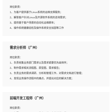
3、能对影片后期进行整体调色控制，具备一定审美感；
岗位职责：
4、在剪辑上会思考，有一定编导思维；
1、为客户提供基于Linux系统的运维支撑服务；
5、踏实， 勤奋，愿意在工作中不断学习，提高自我；
2、解答客户针对Linux及开源软件系统的咨询需求；
6、能与同事友好相处。
3、提供基于客户场景的自动化运维脚本；
4、操作系统健康巡检及操作系统安全加固等工作
岗位要求：
需求分析师（广州）
1、全日制本科计算机相关专业毕业，3年以上相关工作经验；
2、精通linux操作系统的运行维护，具有故障处理的能力
岗位职责：
3、熟练使用脚本语言，shell/python任一种，熟练使用Ansible
1、负责收集业务部门需求以及需求紧要优先级排序；
4、熟悉linux常见服务、中间件的基本原理、部署以及故障处理，如：Mysql、
2、制作需求相关流程图、原型图、需求报告；
Apache、Nginx、Zabbix、Kafka等
3、负责业务的需求调研、分析和管理工作，对需求文档进行管理；
5、熟悉主流虚拟化技术，如：VMware、KVM
4、发现业务操作流程中的痛点，并提出对应的解决方案；
6、具备网络方面的基础知识，熟悉常见的网络协议，如TCP/IP，转发原理，路由优
5、完成其他上级领导交予的任务和工作。
先级等
7、了解容器技术，熟悉docker或podman
8、有良好的文档编写能力和沟通能力，有RHCE证书优先
前端开发工程师（广州）
岗位要求：
1、本科以上学历，一年以上需求分析相关经验者优先；
岗位职责：
2、熟悉产品及需求规划工具，如:Axure、Xmind、MS Project等；