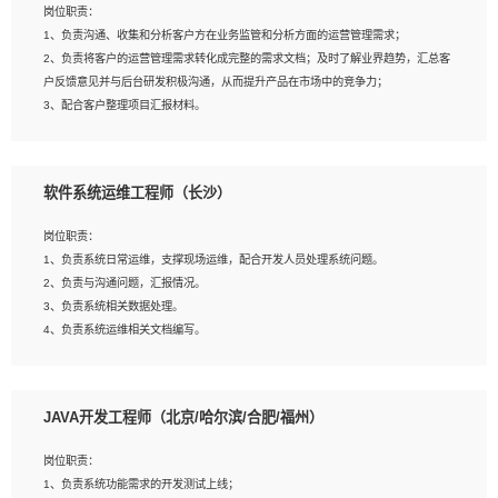
岗位职责：
建深度学习系统环境；
1、负责沟通、收集和分析客户方在业务监管和分析方面的运营管理需求；
4、熟悉OPENCV、HALCON等常用图像处理软件，熟练进行图像处理；
2、负责将客户的运营管理需求转化成完整的需求文档；及时了解业界趋势，汇总客
5、熟悉主流的分类算法、聚类算法和关联分析算法原理，能熟练使用神经网络算法
户反馈意见并与后台研发积极沟通，从而提升产品在市场中的竞争力；
的进行业务建模；
3、配合客户整理项目汇报材料。
6、对OCR领域有深入的研究，熟悉模型调参，压缩和整型化方法；
7、熟悉mysql、oracle、MongoDB、redis等其中一种数据库使用。
岗位要求：
软件系统运维工程师（长沙）
1、3年以上运营或解决方案的工作经验。
2、具备良好的逻辑能力、沟通能力和文字处理能力，能够从海量数据中发现关键特
岗位职责：
征，可独立提出完整的优化方案,并推动方案执行达成结果；熟练使用PPT、
1、负责系统日常运维，支撑现场运维，配合开发人员处理系统问题。
WORD、EXCEL等办公软件；
2、负责与沟通问题，汇报情况。
3、深入理解公司各项AI产品和技术信息；具有较强的文档编写能力，能独立撰写
3、负责系统相关数据处理。
PPT、方案建议书等，面试时需携带个人制作的专业PPT文件进行展示。
4、负责系统运维相关文档编写。
5、负责现场对接客户，沟通事项。
JAVA开发工程师（北京/哈尔滨/合肥/福州）
岗位要求：
1、计算机相关专业本科以上学历，1年以上软件系统运维经验。
岗位职责：
2、精通linux命令。
1、负责系统功能需求的开发测试上线；
3、熟悉oracle、mysql 数据库。