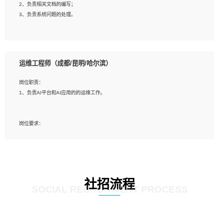
2、负责相关文档的编写；
4、善于沟通，具有良好的团队合作精神和协作能力。
3、负责系统问题的处理。
5、必须有实际的生产环境系统维护经验。
6、有中国移动安全态势系统相关项目经验优先考虑。
岗位要求：
1、精通java编程，熟悉vue和jsp编程；
运维工程师（成都/昆明/哈尔滨）
2、熟悉linux命令；
3、熟练使用springmvc、springcloud、webservice等框架进行开发；
岗位职责：
4、熟练使用oracle、mysql进行开发；
1、负责AI平台和AI应用的的运维工作。
5、熟悉流程开发如使用activiti；
6、计算机相关专业本科以上学历，3年以上开发工作经验。
岗位要求：
1、计算机相关专业，大专以上学历，2年以上开发运维工作经验；
2、必须具备的能力：有丰富的运维开发和K8S运维经验；熟悉K8S、Git、docker
等相关工具使用；熟练掌握Linux环境下的Shell语言 ；工作责任感强、具有良好的
沟通能力、服务意识；
3、掌握Linux环境下的Python编程语言；
社招流程
4、掌握DevOps思想、方法和流程。Jenkins工具使用；
SOCIAL RECRUITMENT PROCESS
5、掌握常见中间件配置与优化，如mysql、nginx等；
6、掌握服务器的维护，熟悉linux系统的常用操作；
7、掌握和第三方系统API接口的维护操作，和安全漏洞扫描的修复工作。