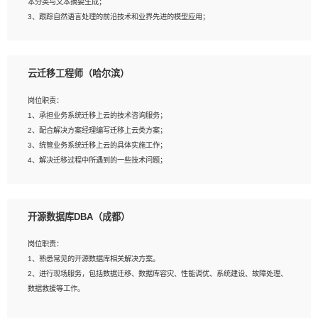
本分类与文本摘要生成；
5、沟通表达能力强，具备团队协作能力。
3、跟踪自然语言处理的前沿技术和业界先进的模型应用；
4、负责问答系统的搭建和知识图谱的建立；
云迁移工程师（哈尔滨）
岗位要求：
1、1年及以上自然语言处理方向研究或工作经验，统招本科及以上学历；
岗位职责：
2、熟悉tensorflow，keras，pytorch等常规深度学习框架，快速根据客户需求实现
1、承担业务系统迁移上云的技术咨询服务；
有效的模型；
2、配合解决方案经理编写迁移上云类方案；
3、熟悉掌握至少一种编程语言，如：Python，Java；
3、统管业务系统迁移上云的具体实施工作；
4、 熟悉NLP相关算法与实现；
4、解决迁移过程中所遇到的一些技术问题；
5、至少有一次及以上问答系统的项目实践，熟悉问答系统全流程开发者优先；
6、有较强的问题分析和处理能力，良好的团队合作意识；
7、 参与过相关竞赛或科研项目者优先。
岗位要求：
开源数据库DBA（成都）
1、专科及以上学历，三年以上工作经验，计算机等相关专业；
2、具备常见业务系统资源评估、部署优化和故障排查的能力；
岗位职责：
3、熟悉常见操作系统、存储、网络、 IO 等相关原理；
1、熟悉常见的开源数据库相关解决方案。
4、具有迁移工具实操经验，具备P2V、V2V迁移能力；
2、进行现场服务，包括数据迁移、数据库容灾、性能调优、系统建设、故障处理、
5、熟练华为、VMware虚拟化、云计算及云存储技术；
数据救援等工作。
6、熟悉主流数据库、应用服务器、中间件部署架构和运维方法；
7、具备资源池迁移、应用及数据迁移、异构数据迁移相关经验；