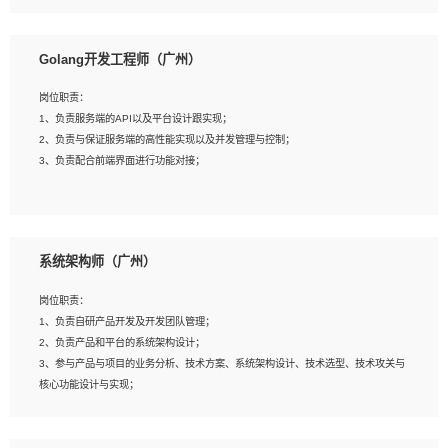
8、具有HCIE/H3CIE/VMware/阿里云等云计算方向认证者优先；
岗位要求：
1、本科以上相关专业毕业，拥有三年以上相关数据工作经验经验。
Golang开发工程师（广州）
2、熟悉PostgreSQL、redis、MongoDB、ElasticSearch等开源数据库运维管理，
拥有开发经验优先。
岗位职责：
3、熟悉Oracle、MySQL、SQLServer中一种或多种优先。
1、负责服务端的API以及平台设计跟实现；
4、熟悉Hadoop、HBASE、Spark等大数据平台优先。
2、负责与保证服务端的高性能实现以及并发管理与控制；
5、熟悉linux或任意一种unix操作系统，如有较强操作系统侧工作经验者优先。
3、负责配合前端界面进行功能对接；
6、具备丰富的项目实施经验，较强的自我学习能力。
7、责任心强，为人友好，沟通能力强，具有良好的团队意识。
岗位要求：
1、本科及以上学历，计算机相关专业；
系统架构师（广州）
2、1年以上Golang开发工作经验，能独立完成相应项目开发；
3、基础扎实、熟悉数据结构与算法，熟悉多线程、多进程、IO复用等并发编程思维
岗位职责：
与实现，熟悉常用开源框架及设计模式；
1、负责自研产品开发及开发团队管理；
4、熟悉Golang、连接池、消息队列等组件使用、熟悉后端开发、测试、调试流程
2、负责产品和平台的系统架构设计；
跟工具使用；
3、参与产品与项目的业务分析、技术方案、系统架构设计、技术选型、技术攻关与
5、对技术有激情，喜欢钻研，能快速接受和掌握新技术，学习能力和工作责任心
核心功能设计与实现；
强，良好的沟通表达能力和团队协作能力。
4、根据业务及技术发展，做前瞻性的技术分析、研究及应用；
5、根据业务架构设计与业务需求，上接业务设计下接系统设计，编写系统概要设
计，指导技术骨干进行系统详细设计。