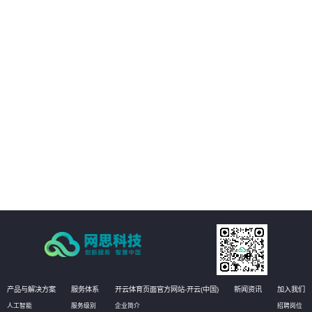
04
发挥非结构化大数据价值
05
工程管理全要素、全量AI质检
06
即时整改的自愈式工程管理体系
产品与解决方案
服务体系
开云体育页面官方网站-开云(中国)
新闻资讯
加入我们
人工智能
服务级别
企业简介
招聘岗位