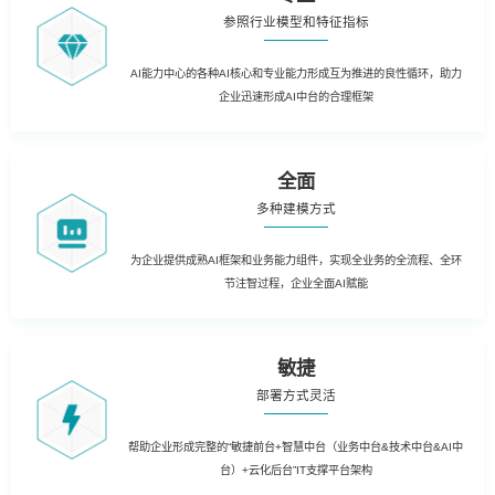
参照行业模型和特征指标
AI能力中心的各种AI核心和专业能力形成互为推进的良性循环，助力
企业迅速形成AI中台的合理框架
全面
多种建模方式
为企业提供成熟AI框架和业务能力组件，实现全业务的全流程、全环
节注智过程，企业全面AI赋能
敏捷
部署方式灵活
帮助企业形成完整的“敏捷前台+智慧中台（业务中台&技术中台&AI中
台）+云化后台”IT支撑平台架构