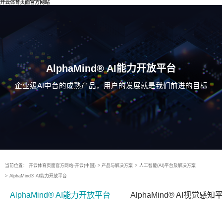
开云体育页面官方网站
AlphaMind® AI能力开放平台
企业级AI中台的成熟产品，用户的发展就是我们前进的目标
当前位置：
开云体育页面官方网站-开云(中国)
>
产品与解决方案
>
人工智能(AI)平台及解决方案
>
AlphaMind® AI能力开放平台
AlphaMind® AI能力开放平台
AlphaMind® AI视觉感知