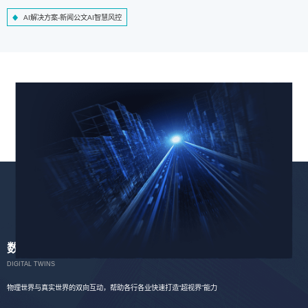
AI解决方案-新闻公文AI智慧风控
数字孪生
DIGITAL TWINS
物理世界与真实世界的双向互动，帮助各行各业快速打造“超视界”能力