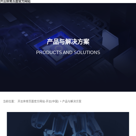
开云体育页面官方网站
产品与解决方案
PRODUCTS AND SOLUTIONS
当前位置：
开云体育页面官方网站-开云(中国)
>
产品与解决方案