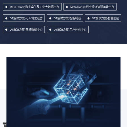
MetaTwins®数字孪生及工业大数据平台
MetaTwins®低空经济智慧运管平台
DT解决方案-无人驾驶运营
DT解决方案-智能制造
DT解决方案-智慧园区
DT解决方案-智慧数据中心
DT解决方案-用户体验中心
管理信息系统